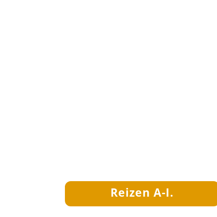
Reizen A-I.