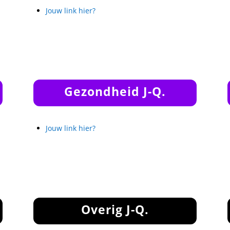
Jouw link hier?
Gezondheid J-Q.
Jouw link hier?
Overig J-Q.