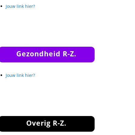
Jouw link hier?
Gezondheid R-Z.
Jouw link hier?
Overig R-Z.