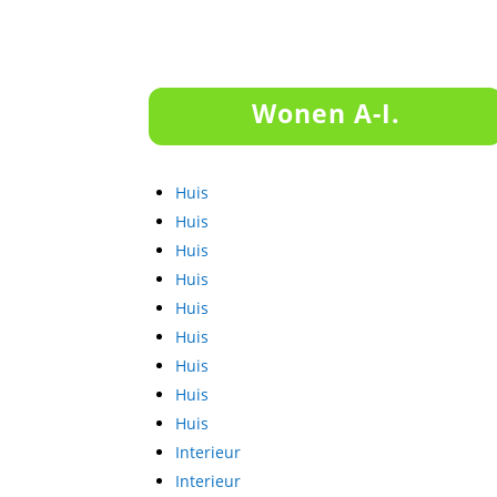
Wonen A-I.
Huis
Huis
Huis
Huis
Huis
Huis
Huis
Huis
Huis
Interieur
Interieur