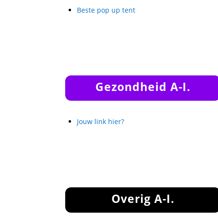
Beste pop up tent
Gezondheid A-I.
Jouw link hier?
Overig A-I.