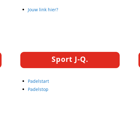
Jouw link hier?
Sport J-Q.
Padelstart
Padelstop