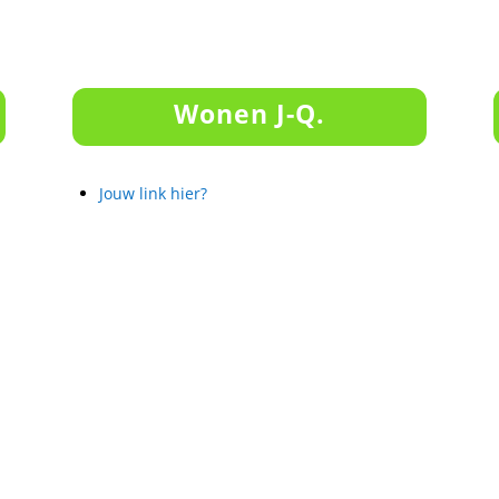
Wonen J-Q.
Jouw link hier?