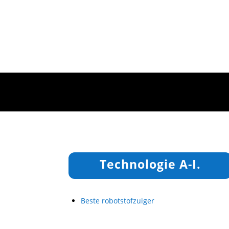
Technologie A-I.
Beste robotstofzuiger